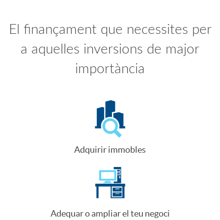
m
I
El finançament que necessites per
a aquelles inversions de major
o
n
importància
i
t
n
r
v
o
Adquirir immobles
e
p
r
r
Adequar o ampliar el teu negoci