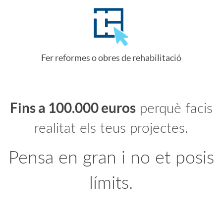
s
é
i
s
Fer reformes o obres de rehabilitació
ó
t
Fins a 100.000 euros
perquè facis
n
a
realitat els teus projectes.
2
m
Pensa en gran i no et posis
límits.
0
o
2
i