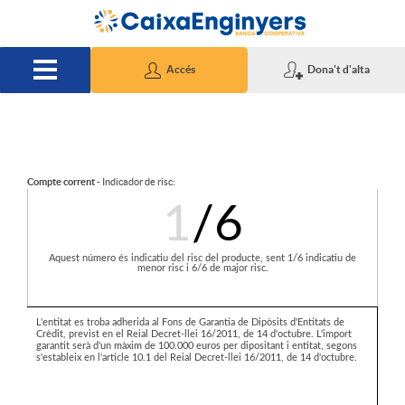
Salta al contingut principal
Accés
Dona't d'alta
S
Compte corrent
- Indicador de risc:
1
/6
l
Aquest número és indicatiu del risc del producte, sent 1/6 indicatiu de
i
menor risc i 6/6 de major risc.
L'entitat es troba adherida al Fons de Garantia de Dipòsits d'Entitats de
d
Crèdit, previst en el Reial Decret-llei 16/2011, de 14 d'octubre. L'import
garantit serà d'un màxim de 100.000 euros per dipositant i entitat, segons
s'estableix en l'article 10.1 del Reial Decret-llei 16/2011, de 14 d'octubre.
e