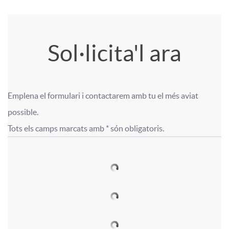
a
e
l
t
m
a
s
A
T
Sol·licita'l ara
i
o
c
p
í
n
i
i
Emplena el formulari i contactarem amb tu el més aviat 
l
t
F
F
possible.

g
n
o
Tots els camps marcats amb * són obligatoris.
i
u
o
o
u
v
n
c
l
r
r
t
e
a
a
o
m
m
s