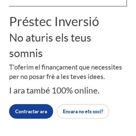
r
Préstec Inversió
p
No aturis els teus
somnis
r
T'oferim el finançament que necessites
é
per no posar frè a les teves idees.
I ara també 100% online.
s
t
Contractar ara
Encara no ets soci?
a