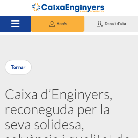
Salta al contingut principal
Accés
Dona't d'alta
P
Tornar
u
Caixa d’Enginyers,
b
reconeguda per la
l
seva solidesa,
i