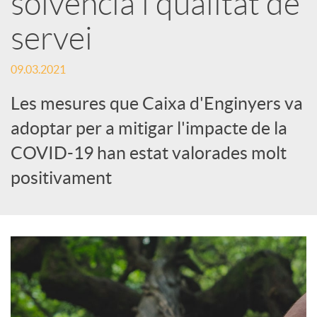
solvència i qualitat de
servei
c
09.03.2021
a
Les mesures que Caixa d'Enginyers va
d
adoptar per a mitigar l'impacte de la
COVID-19 han estat valorades molt
o
positivament
r
d
e