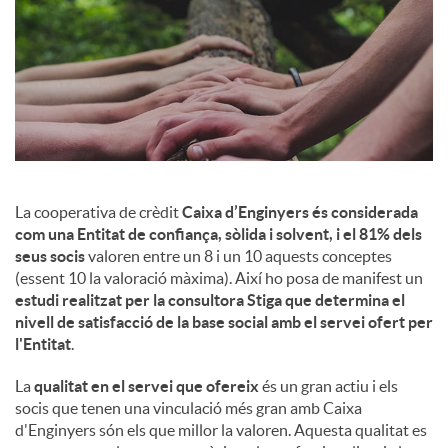
c
o
n
La cooperativa de crèdit
Caixa d’Enginyers és considerada
com una Entitat de confiança, sòlida i solvent, i el 81% dels
t
seus socis
valoren entre un 8 i un 10 aquests conceptes
(essent 10 la valoració màxima). Així ho posa de manifest un
i
estudi realitzat per la consultora Stiga que determina el
nivell de satisfacció de la base social amb el servei ofert per
l'Entitat
.
n
La
qualitat en el servei que ofereix
és un gran actiu i els
socis que tenen una vinculació més gran amb Caixa
g
d'Enginyers són els que millor la valoren. Aquesta qualitat es