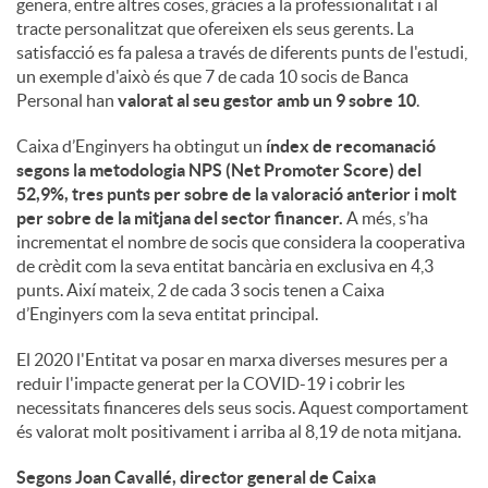
genera, entre altres coses, gràcies a la professionalitat i al
tracte personalitzat que ofereixen els seus gerents. La
u
satisfacció es fa palesa a través de diferents punts de l'estudi,
un exemple d'això és que 7 de cada 10 socis de Banca
Personal han
valorat al seu gestor amb un 9 sobre 10
.
t
Caixa d’Enginyers ha obtingut un
índex de recomanació
segons la metodologia NPS (Net Promoter Score) del
s
52,9%, tres punts per sobre de la valoració anterior i molt
per sobre de la mitjana del sector financer.
A més, s’ha
incrementat el nombre de socis que considera la cooperativa
de crèdit com la seva entitat bancària en exclusiva en 4,3
punts. Així mateix, 2 de cada 3 socis tenen a Caixa
d’Enginyers com la seva entitat principal.
El 2020 l'Entitat va posar en marxa diverses mesures per a
reduir l'impacte generat per la COVID-19 i cobrir les
necessitats financeres dels seus socis. Aquest comportament
és valorat molt positivament i arriba al 8,19 de nota mitjana.
Segons Joan Cavallé, director general de Caixa