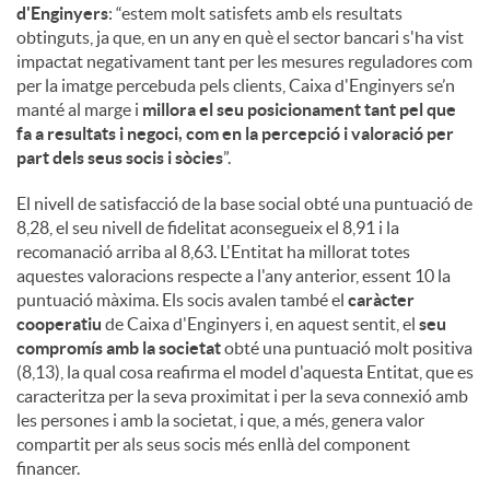
d'Enginyers
: “estem molt satisfets amb els resultats
obtinguts, ja que, en un any en què el sector bancari s'ha vist
impactat negativament tant per les mesures reguladores com
per la imatge percebuda pels clients, Caixa d'Enginyers se’n
manté al marge i
millora el seu posicionament tant pel que
fa a resultats i negoci, com en la percepció i valoració per
part dels seus socis i sòcies
”.
El nivell de satisfacció de la base social obté una puntuació de
8,28, el seu nivell de fidelitat aconsegueix el 8,91 i la
recomanació arriba al 8,63. L'Entitat ha millorat totes
aquestes valoracions respecte a l'any anterior, essent 10 la
puntuació màxima. Els socis avalen també el
caràcter
cooperatiu
de Caixa d'Enginyers i, en aquest sentit, el
seu
compromís amb la societat
obté una puntuació molt positiva
(8,13), la qual cosa reafirma el model d'aquesta Entitat, que es
caracteritza per la seva proximitat i per la seva connexió amb
les persones i amb la societat, i que, a més, genera valor
compartit per als seus socis més enllà del component
financer.