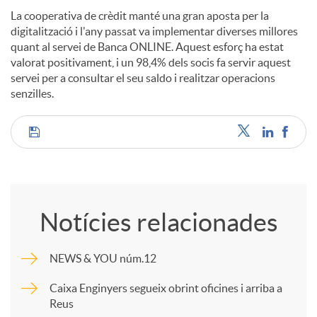
La cooperativa de crèdit manté una gran aposta per la
digitalització i l'any passat va implementar diverses millores
quant al servei de Banca ONLINE. Aquest esforç ha estat
valorat positivament, i un 98,4% dels socis fa servir aquest
servei per a consultar el seu saldo i realitzar operacions
senzilles.
C
o
Notícies relacionades
m
NEWS & YOU núm.12
p
Caixa Enginyers segueix obrint oficines i arriba a
Reus