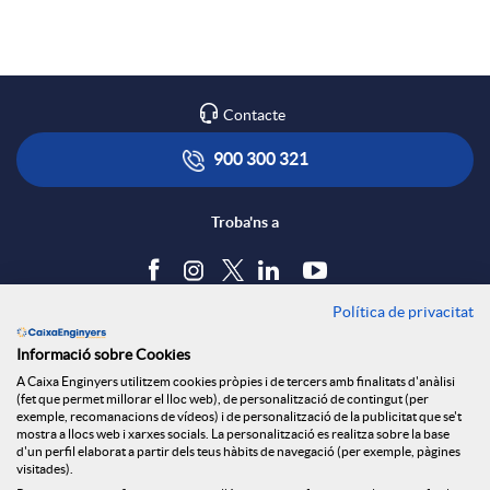
a
p
o
r
l
t
Contacte
x
i
ó
900 300 321
e
c
n
Troba'ns a
s
a
s
Política de privacitat
Blog
Informació sobre Cookies
S
c
a
Tauler d'anuncis
A Caixa Enginyers utilitzem cookies pròpies i de tercers amb finalitats d'anàlisi
Política de cookies
(fet que permet millorar el lloc web), de personalització de contingut (per
Avís legal
exemple, recomanacions de vídeos) i de personalització de la publicitat que se't
o
i
l
mostra a llocs web i xarxes socials. La personalització es realitza sobre la base
Seguretat Online
d'un perfil elaborat a partir dels teus hàbits de navegació (per exemple, pàgines
Privacitat
visitades).