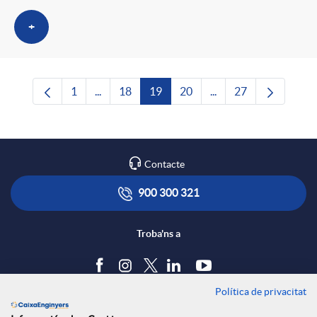
+
1
...
18
19
20
...
27
Pàgina
Pàgines intermèdies Utilitzeu TAB per navega
Pàgina
Pàgina
Pàgina
Pàgines intermèdies U
Pàgina
Contacte
900 300 321
Troba'ns a
Política de privacitat
Blog