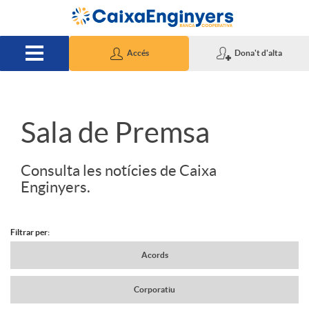
Salta al contingut principal
Accés
Dona't d'alta
S
Sala de Premsa
l
Consulta les notícies de Caixa
Enginyers.
i
Filtrar per:
d
N
Acords
Corporatiu
e
a