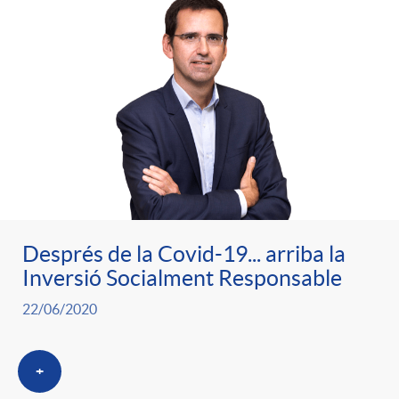
d
e
g
c
e
p
o
l
c
r
r
a
o
e
i
F
n
Després de la Covid-19... arriba la
n
e
i
Inversió Socialment Responsable
t
22/06/2020
s
s
l
i
+
a
t