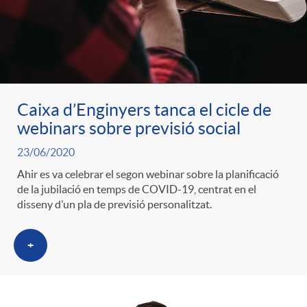
l
r
p
e
i
a
e
n
c
Caixa d’Enginyers tanca el cicle de
S
r
i
webinars sobre previsió social
a
23/06/2020
a
c
d
d
Ahir es va celebrar el segon webinar sobre la planificació
de la jubilació en temps de COVID-19, centrat en el
l
disseny d’un pla de previsió personalitzat.
a
o
o
+
a
t
A
r
d
e
n