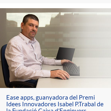
n
r
g
o
u
C
t
a
s
t
e
Ease apps, guanyadora del Premi
Idees Innovadores Isabel P.Trabal de
g
la Fundació Caixa d’Enginyers